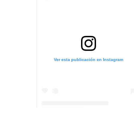
Ver esta publicación en Instagram
Una publicación compartida de Elizabeth Alvarez Psicologa (@elizabeth_alvarez_psicologa)