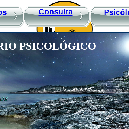
Consulta
os
Psicól
IO PSICOLÓGICO